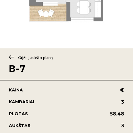
Grįžti į aukšto planą
B-7
€
KAINA
3
KAMBARIAI
58.48
PLOTAS
3
AUKŠTAS