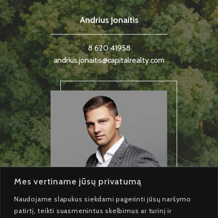
Andrius Jonaitis
8 620 41958
andrius.jonaitis@capitalrealty.com
Mes vertiname jūsų privatumą
Naudojame slapukus siekdami pagerinti jūsų naršymo
patirtį, teikti suasmenintus skelbimus ar turinį ir