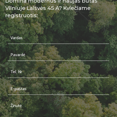
Domina modernus ir naujas butas
Vilniuje Laisvės 45 A? Kviečiame
registruotis: