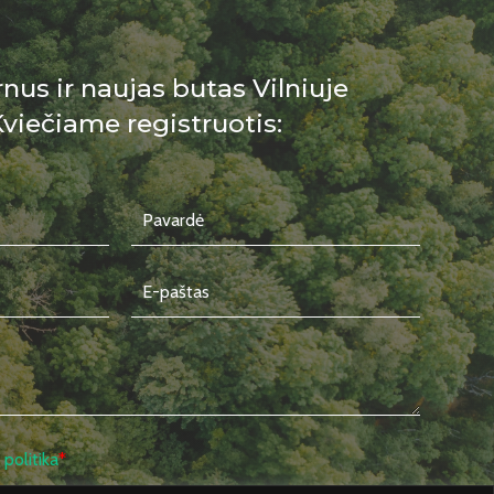
s ir naujas butas Vilniuje
Kviečiame registruotis:
politika
*