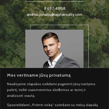
8 620 41958
andrius.jonaitis@capitalrealty.com
Mes vertiname jūsų privatumą
Naudojame slapukus siekdami pagerinti jūsų naršymo
patirtį, teikti suasmenintus skelbimus ar turinį ir
analizuoti srautą.
Andrej Naumčik
Spustelėdami „Priimti viską“ sutinkate su mūsų slapukų