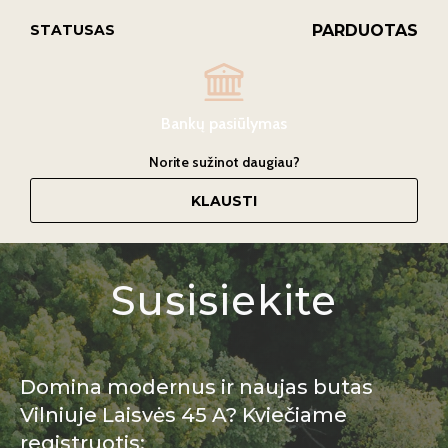
PARDUOTAS
STATUSAS
Bankų pasiūlymas
Norite sužinot daugiau?
KLAUSTI
Susisiekite
Domina modernus ir naujas butas
Vilniuje Laisvės 45 A? Kviečiame
registruotis: